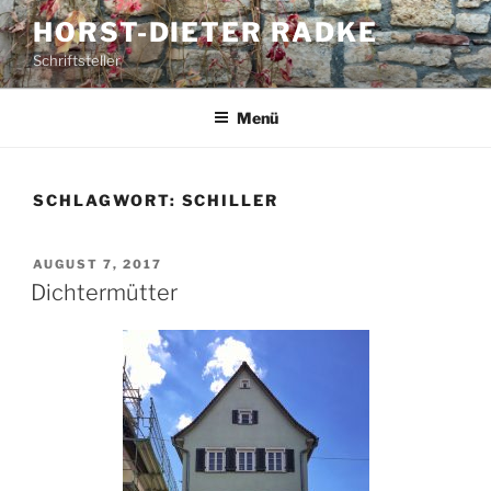
Zum
HORST-DIETER RADKE
Inhalt
Schriftsteller
springen
Menü
SCHLAGWORT:
SCHILLER
VERÖFFENTLICHT
AUGUST 7, 2017
AM
Dichtermütter