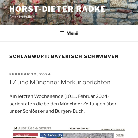
Zum
HORST-DIETER RADKE
Inhalt
Schriftsteller
springen
Menü
SCHLAGWORT:
BAYERISCH SCHWABVEN
VERÖFFENTLICHT
FEBRUAR 12, 2024
AM
TZ und Münchner Merkur berichten
Am letzten Wochenende (10.11. Februar 2024)
berichteten die beiden Münchner Zeitungen über
unser Schlösser und Burgen-Buch.