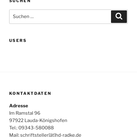
SUCHEN
Suchen
Suche
nach:
USERS
KONTAKTDATEN
Adresse
Im Ramstal 96
97922 Lauda-Königshofen
Tel.: 09343-580088
Mail: schriftsteller[ät]hd-radke.de